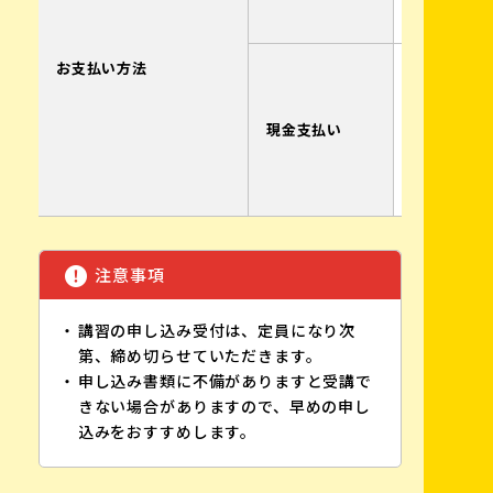
イツ
お支払い方法
倉敷自動
窓口まで
さい。
現金支払い
※窓口対
日9:30～1
13:30～16
注意事項
講習の申し込み受付は、定員になり次
第、締め切らせていただきます。
申し込み書類に不備がありますと受講で
きない場合がありますので、早めの申し
込みをおすすめします。