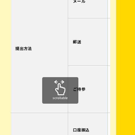
メール
メールの
は異なり
〒710-08
倉敷市中島2
（株）モ
郵送
ケイツ
提出方法
免キラワ
ル岡山校
倉敷自動
窓口まで
さい。
ご持参
※窓口対
scrollable
日9:30～1
13:30～16
中国銀行
普通20423
口座振込
カ）モト