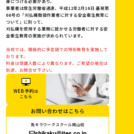
身につける必要があり、
事業者は厚生労働省通達、平成12年2月16日 基発第
66号の「刈払機取扱作業者に対する安全衛生教育に
ついて」に則って、
刈払機を使用する業務に就かせる労働者に対する安
全衛生教育の実施が求められています。
当校では、積極的に多言語での特別教育を実施して
おります。
料金は受講人数により異なります。ご希望の場合は
別途、お問合せ下さい。
WEB予約
は
こちら
お問い合わせはこちら
免キラワークスクール岡山校
shikaku@jtes.co.jp