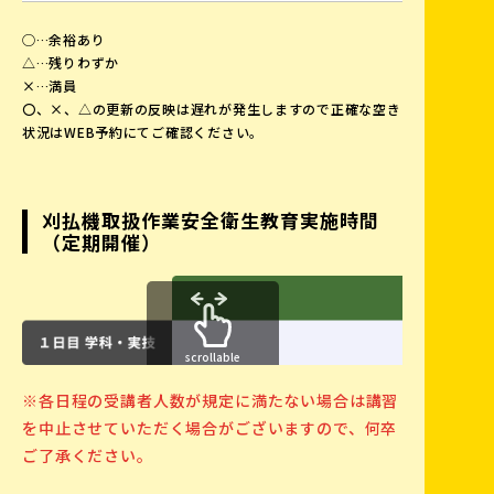
23
24
25
26
27
28
29
◯…余裕あり
△…残りわずか
×…満員
30
31
1
2
3
4
5
〇、×、△の更新の反映は遅れが発生しますので正確な空き
状況はWEB予約にてご確認ください。
刈払機取扱作業安全衛生教育実施時間
（定期開催）
scrollable
※各日程の受講者人数が規定に満たない場合は講習
を中止させていただく場合がございますので、何卒
ご了承ください。