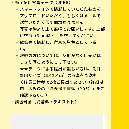
修了証用写真データ（JPEG）
スマートフォンで撮影していただたものを
アップロードいただく、もしくはメールで
送付いただく形で問題ありません。
写真は胸より上で無帽でお願いします。上部
に空白（3mmほど）を空けてください。
壁際等で撮影し、背景を単色として下さ
い。
眼鏡の方については、反射がなく目元がは
っきり写るようにして下さい。
★★データによる提出が難しい方は、免許
証用サイズ（3×2.4㎝）の写真を郵送もし
くは窓口持参で2枚ご提出ください（詳細は
申し込み後の「必要提出書類（PDF）」をご
確認下さい。）
講習料金（受講料・テキスト代）
shikaku@
※予約後