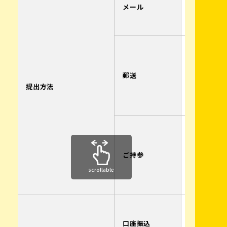
※予約後
メール
メールの
は異なり
〒710-08
倉敷市中島2
（株）モ
郵送
ケイツ
提出方法
免キラワ
ル岡山校
倉敷自動
窓口まで
さい。
ご持参
※窓口対
scrollable
日9:30～1
13:30～16
中国銀行
普通20423
口座振込