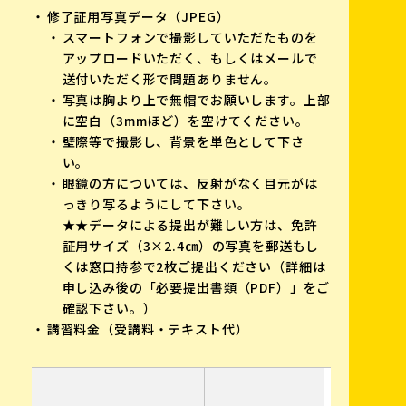
修了証用写真データ（JPEG）
スマートフォンで撮影していただたものを
アップロードいただく、もしくはメールで
送付いただく形で問題ありません。
写真は胸より上で無帽でお願いします。上部
に空白（3mmほど）を空けてください。
壁際等で撮影し、背景を単色として下さ
い。
眼鏡の方については、反射がなく目元がは
っきり写るようにして下さい。
★★データによる提出が難しい方は、免許
証用サイズ（3×2.4㎝）の写真を郵送もし
くは窓口持参で2枚ご提出ください（詳細は
申し込み後の「必要提出書類（PDF）」をご
確認下さい。）
講習料金（受講料・テキスト代）
shikaku@