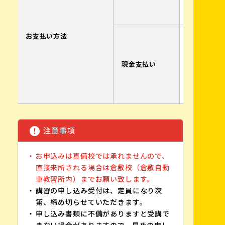
カ）モト
イツ
お支払い方法
倉敷自動
窓口まで
さい。
現金支払い
※窓口対
日9:30～1
13:30～16
注意事項
お申込みは真備校では承れませんので、
直接来所される場合は倉敷校（倉敷自動
車教習所内）までお願い致します。
講習の申し込み受付は、定員になり次
第、締め切らせていただきます。
申し込み書類に不備がありますと受講で