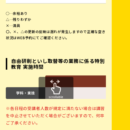
23
24
25
26
27
28
29
◯…余裕あり
△…残りわずか
×…満員
30
31
1
2
3
4
5
〇、×、△の更新の反映は遅れが発生しますので正確な空き
状況はWEB予約にてご確認ください。
〇自由研削といし
自由研削といし取替等の業務に係る特別
教育 実施時間
scrollable
※各日程の受講者人数が規定に満たない場合は講習
を中止させていただく場合がございますので、何卒
ご了承ください。